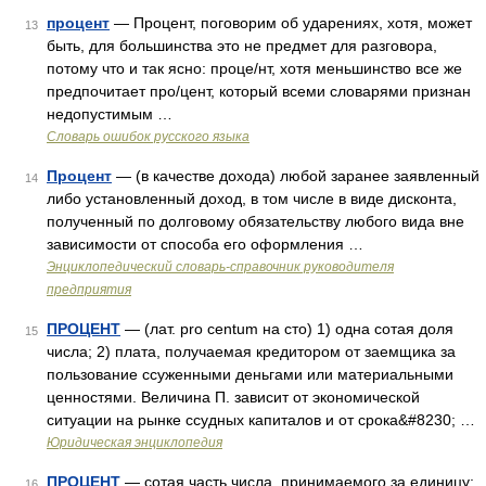
процент
— Процент, поговорим об ударениях, хотя, может
13
быть, для большинства это не предмет для разговора,
потому что и так ясно: проце/нт, хотя меньшинство все же
предпочитает про/цент, который всеми словарями признан
недопустимым …
Словарь ошибок русского языка
Процент
— (в качестве дохода) любой заранее заявленный
14
либо установленный доход, в том числе в виде дисконта,
полученный по долговому обязательству любого вида вне
зависимости от способа его оформления …
Энциклопедический словарь-справочник руководителя
предприятия
ПРОЦЕНТ
— (лат. pro centum на сто) 1) одна сотая доля
15
числа; 2) плата, получаемая кредитором от заемщика за
пользование ссуженными деньгами или материальными
ценностями. Величина П. зависит от экономической
ситуации на рынке ссудных капиталов и от срока&#8230; …
Юридическая энциклопедия
ПРОЦЕНТ
— сотая часть числа, принимаемого за единицу;
16