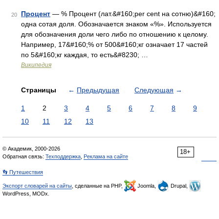
Процент
— % Процент (лат.&#160;per cent на сотню)&#160;
20
одна сотая доля. Обозначается знаком «%». Используется
для обозначения доли чего либо по отношению к целому.
Например, 17&#160;% от 500&#160;кг означает 17 частей
по 5&#160;кг каждая, то есть&#8230; …
Википедия
Страницы
←
Предыдущая
Следующая
→
1
2
3
4
5
6
7
8
9
10
11
12
13
© Академик, 2000-2026
18+
Обратная связь:
Техподдержка
,
Реклама на сайте
👣 Путешествия
Экспорт словарей на сайты
, сделанные на PHP,
Joomla,
Drupal,
WordPress, MODx.