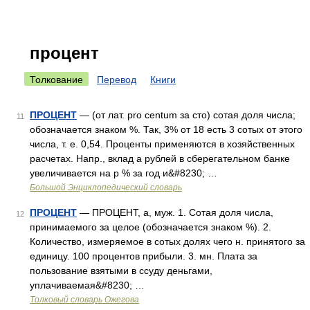
процент
Толкование
Перевод
Книги
ПРОЦЕНТ
— (от лат. pro centum за сто) сотая доля числа;
11
обозначается знаком %. Так, 3% от 18 есть 3 сотых от этого
числа, т. е. 0,54. Проценты применяются в хозяйственных
расчетах. Напр., вклад a рублей в сберегательном банке
увеличивается на p % за год и&#8230; …
Большой Энциклопедический словарь
ПРОЦЕНТ
— ПРОЦЕНТ, а, муж. 1. Сотая доля числа,
12
принимаемого за целое (обозначается знаком %). 2.
Количество, измеряемое в сотых долях чего н. принятого за
единицу. 100 процентов прибыли. 3. мн. Плата за
пользование взятыми в ссуду деньгами,
уплачиваемая&#8230; …
Толковый словарь Ожегова