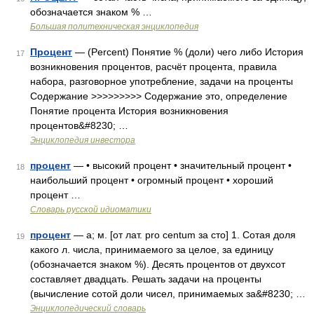
обозначается знаком % …
Большая политехническая энциклопедия
Процент
— (Percent) Понятие % (доли) чего либо История
17
возникновения процентов, расчёт процента, правила
набора, разговорное употребление, задачи на проценты
Содержание >>>>>>>>> Содержание это, определение
Понятие процента История возникновения
процентов&#8230; …
Энциклопедия инвестора
процент
— • высокий процент • значительный процент •
18
наибольший процент • огромный процент • хороший
процент …
Словарь русской идиоматики
процент
— а; м. [от лат. pro centum за сто] 1. Сотая доля
19
какого л. числа, принимаемого за целое, за единицу
(обозначается знаком %). Десять процентов от двухсот
составляет двадцать. Решать задачи на проценты
(вычисление сотой доли чисел, принимаемых за&#8230; …
Энциклопедический словарь